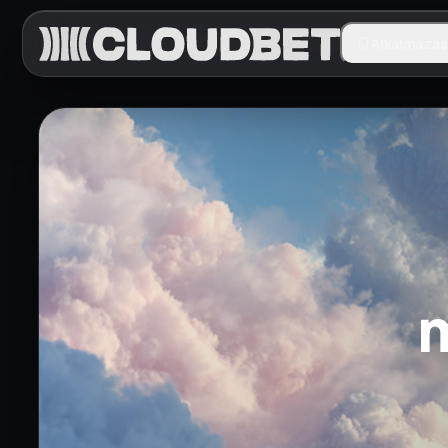
Alkalmazás
m