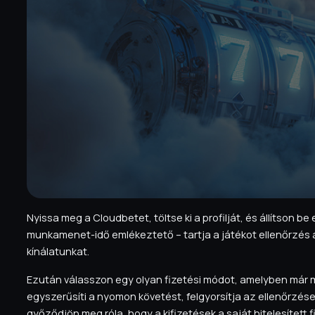
Nyissa meg a Cloudbetet, töltse ki a profilját, és állítson be
munkamenet-idő emlékeztető – tartja a játékot ellenőrzés a
kínálatunkat.
Ezután válasszon egy olyan fizetési módot, amelyben már m
egyszerűsíti a nyomon követést, felgyorsítja az ellenőrzése
győződjön meg róla, hogy a kifizetések a saját hitelesített