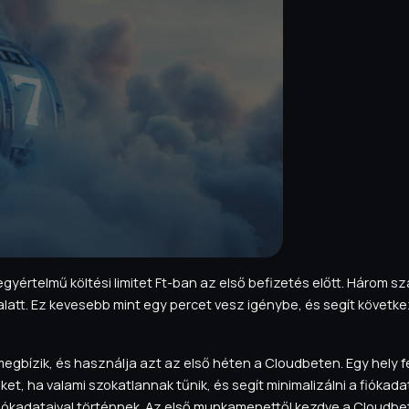
 egyértelmű költési limitet Ft-ban az első befizetés előtt. Három szá
latt. Ez kevesebb mint egy percet vesz igénybe, és segít követk
egbízik, és használja azt az első héten a Cloudbeten. Egy hely 
ket, ha valami szokatlannak tűnik, és segít minimalizálni a fiókad
 fiókadataival történnek. Az első munkamenettől kezdve a Cloudbete