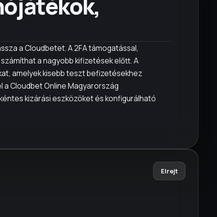
nójátékok,
álassza a Cloudbetet. A 2FA támogatással,
számíthat a nagyobb kifizetések előtt. A
at, amelyek kisebb teszt befizetésekhez
kel a Cloudbet Online Magyarország
önkéntes kizárási eszközöket és konfigurálható
Elrejt