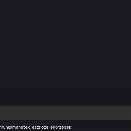
si munkamenetek, eszközellenőrzések