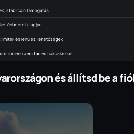
sek; stabilcoin támogatás
fizetési méret alapján
limitek és lehűlési lehetőségek
re történő pénztári és fiókcikkekkel
rországon és állítsd be a fió