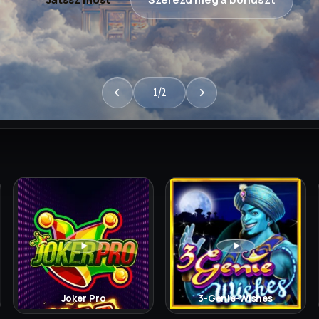
1/2
oice
Joker Pro
3-Genie-Wishes